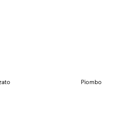
zato
Piombo