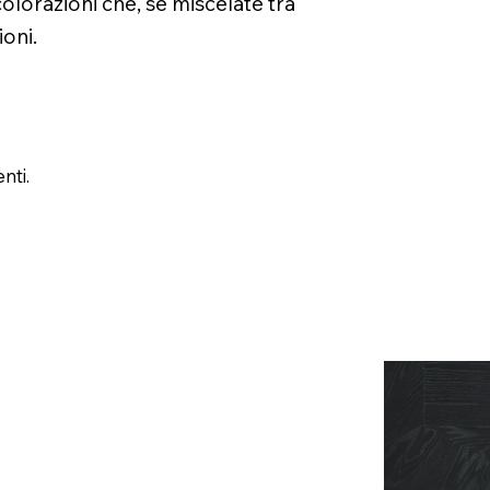
 colorazioni che, se miscelate tra
oni.
nti.