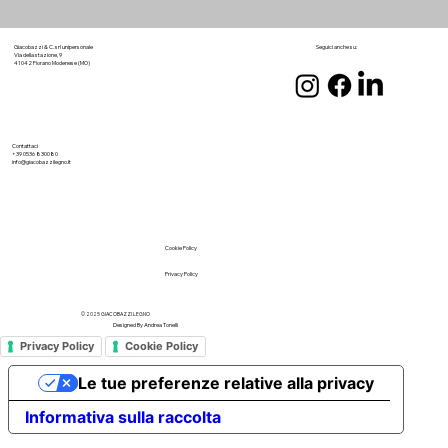
Seguici anche su:
Giacobazzi & C. srl unipersonale
Via della stazione, 9
41042 Fiorano Modenese (MO)
Contattaci
+39 0536 830080
info@giacobazzilegno.it
Cookie Policy
Privacy Policy
© 2025 GIACOBAZZI LEGNO
Designed By
Andrea Tonelli
Privacy Policy
Cookie Policy
Le tue preferenze relative alla privacy
Informativa sulla raccolta